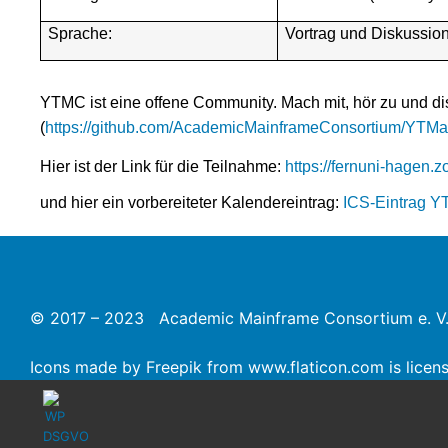
Sprache:
Vortrag und Diskussion
YTMC ist eine offene Community. Mach mit, hör zu und dis
(
https://github.com/AcademicMainframeConsortium/YTM
Hier ist der Link für die Teilnahme:
https://fernuni-ha
und hier ein vorbereiteter Kalendereintrag:
ICS-Eintrag Y
© 2017 – 2023 Academic Mainframe Consortium e. V
Icons made by
Freepik
from
www.flaticon.com
is lice