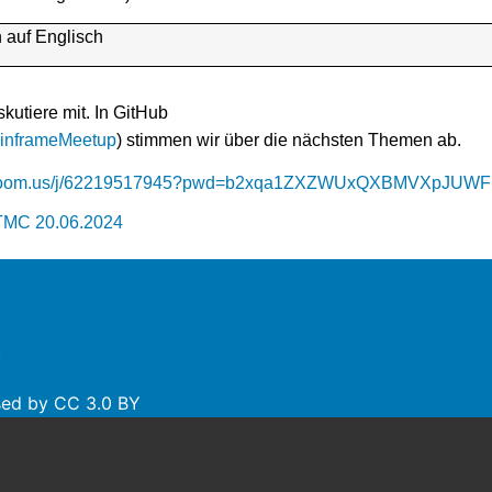
 auf Englisch
kutiere mit. In GitHub
ainframeMeetup
) stimmen wir über die nächsten Themen ab.
gen.zoom.us/j/62219517945?pwd=b2xqa1ZXZWUxQXBMVXpJU
TMC 20.06.2024
.
nsed by
CC 3.0 BY