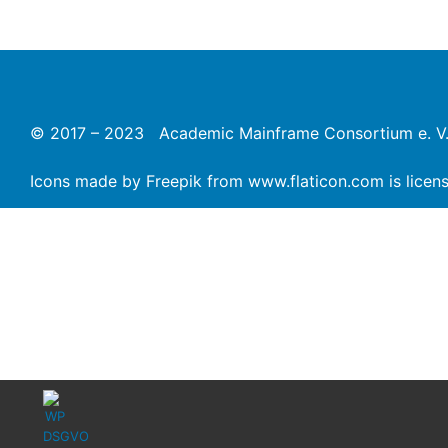
© 2017 – 2023 Academic Mainframe Consortium e. V
Icons made by
Freepik
from
www.flaticon.com
is lice