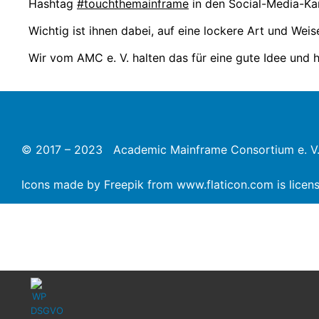
Hashtag
#touchthemainframe
in den Social-Media-Ka
Wichtig ist ihnen dabei, auf eine lockere Art und Weis
Wir vom AMC e. V. halten das für eine gute Idee und he
© 2017 – 2023 Academic Mainframe Consortium e. V
Icons made by
Freepik
from
www.flaticon.com
is lice