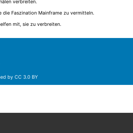
nälen verbreiten.
e die Faszination Mainframe zu vermitteln.
lfen mit, sie zu verbreiten.
.
nsed by
CC 3.0 BY