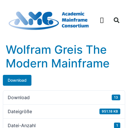
Was sind Mainframes
Wolfram Greis The
Modern Mainframe
Download
Download
13
Dateigröße
951.18 KB
Datei-Anzahl
1