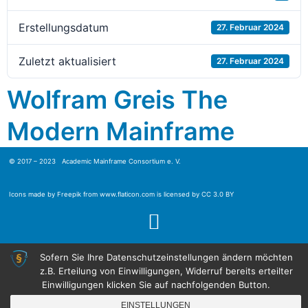
Erstellungsdatum
27. Februar 2024
Zuletzt aktualisiert
27. Februar 2024
Wolfram Greis The
Modern Mainframe
© 2017 – 2023 Academic Mainframe Consortium e. V.
Icons made by
Freepik
from
www.flaticon.com
is licensed by
CC 3.0 BY
Sofern Sie Ihre Datenschutzeinstellungen ändern möchten
z.B. Erteilung von Einwilligungen, Widerruf bereits erteilter
Einwilligungen klicken Sie auf nachfolgenden Button.
EINSTELLUNGEN