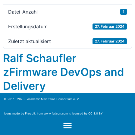
Datei-Anzahl
1
Erstellungsdatum
27. Februar 2024
Zuletzt aktualisiert
27. Februar 2024
Ralf Schaufler
zFirmware DevOps and
Delivery
© 2017 – 2023 Academic Mainframe Consortium e. V.
Icons made by
Freepik
from
www.flaticon.com
is licensed by
CC 3.0 BY