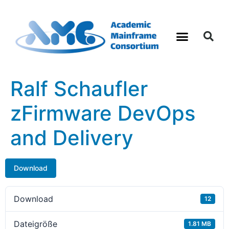
Was sind Mainframes
Ralf Schaufler
zFirmware DevOps
and Delivery
Download
Download
12
Dateigröße
1.81 MB