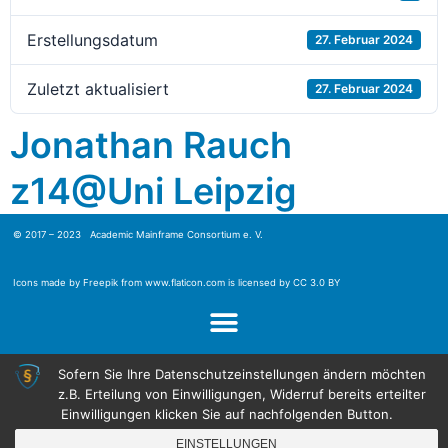
Erstellungsdatum
27. Februar 2024
Zuletzt aktualisiert
27. Februar 2024
Jonathan Rauch
z14@Uni Leipzig
© 2017 – 2023 Academic Mainframe Consortium e. V.
Icons made by
Freepik
from
www.flaticon.com
is licensed by
CC 3.0 BY
Sofern Sie Ihre Datenschutzeinstellungen ändern möchten
z.B. Erteilung von Einwilligungen, Widerruf bereits erteilter
Einwilligungen klicken Sie auf nachfolgenden Button.
EINSTELLUNGEN