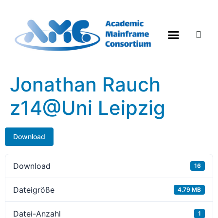
Was sind Mainframes
Jonathan Rauch
z14@Uni Leipzig
Download
Download
16
Dateigröße
4.79 MB
Datei-Anzahl
1