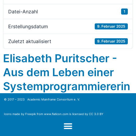
Datei-Anzahl
1
Erstellungsdatum
9. Februar 2025
Zuletzt aktualisiert
9. Februar 2025
Elisabeth Puritscher -
Aus dem Leben einer
Systemprogrammiererin
© 2017 – 2023 Academic Mainframe Consortium e. V.
Icons made by
Freepik
from
www.flaticon.com
is licensed by
CC 3.0 BY