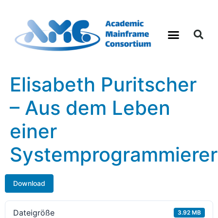
Was sind Mainframes
Elisabeth Puritscher
– Aus dem Leben
einer
Systemprogrammierer
Download
Dateigröße
3.92 MB