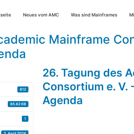
tseite
Neues vom AMC
Was sind Mainframes
Mi
cademic Mainframe Cons
genda
26. Tagung des 
Consortium e. V. 
812
Agenda
85.62 KB
1
3. April 2024